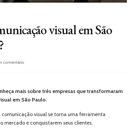
unicação visual em São
?
em
m comentário
Como
melhorar
a
comunicação
onheça mais sobre três empresas que transformaram
visual
em
sual em São Paulo.
São
Paulo
 comunicação visual se torna uma ferramenta
de
o mercado e conquistarem seus clientes.
sua
empresa?