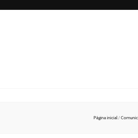
Blog
Luminosossp
Página inicial
/
Comunica