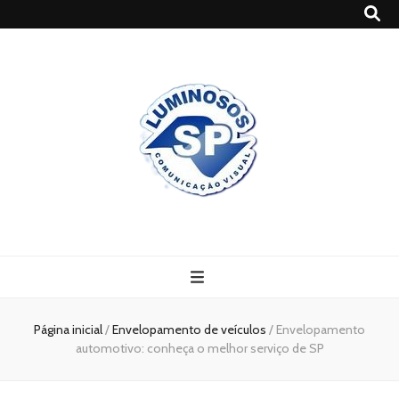
Blog
Luminosossp
Página inicial
/
Envelopamento de veículos
/
Envelopamento
automotivo: conheça o melhor serviço de SP