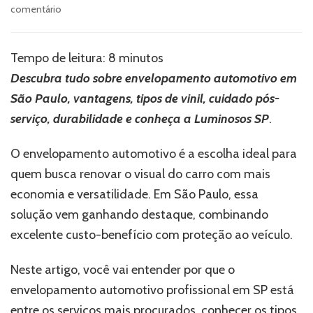
em
comentário
Envelopamento
automotivo:
conheça
Tempo de leitura:
8
minutos
o
Descubra tudo sobre envelopamento automotivo em
melhor
serviço
São Paulo, vantagens, tipos de vinil, cuidado pós-
de
serviço, durabilidade e conheça a Luminosos SP
.
SP
O envelopamento automotivo é a escolha ideal para
quem busca renovar o visual do carro com mais
economia e versatilidade. Em São Paulo, essa
solução vem ganhando destaque, combinando
excelente custo-benefício com proteção ao veículo.
Neste artigo, você vai entender por que o
envelopamento automotivo profissional em SP está
entre os serviços mais procurados, conhecer os tipos